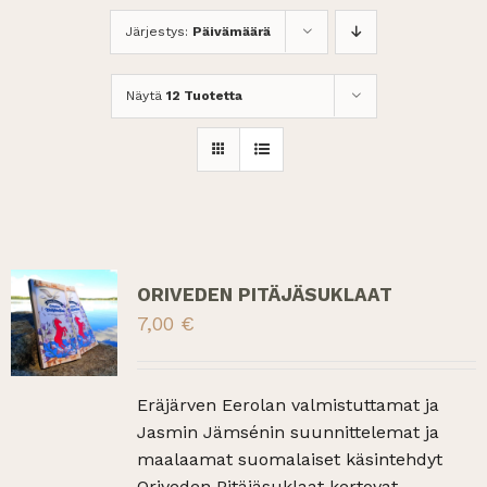
Järjestys:
Päivämäärä
Näytä
12 Tuotetta
ORIVEDEN PITÄJÄSUKLAAT
7,00
€
Eräjärven Eerolan valmistuttamat ja
Jasmin Jämsénin suunnittelemat ja
maalaamat suomalaiset käsintehdyt
Oriveden Pitäjäsuklaat kertovat