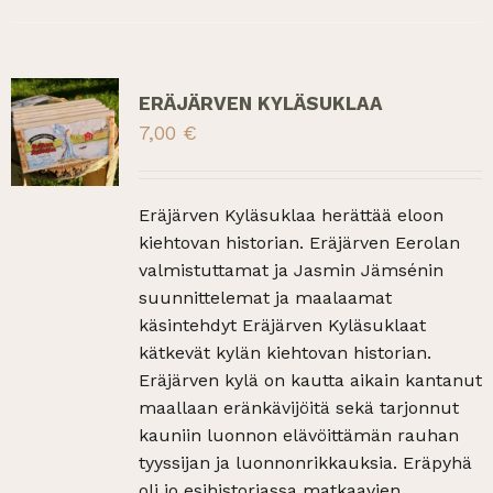
ERÄJÄRVEN KYLÄSUKLAA
7,00
€
Eräjärven Kyläsuklaa herättää eloon
kiehtovan historian. Eräjärven Eerolan
valmistuttamat ja Jasmin Jämsénin
suunnittelemat ja maalaamat
käsintehdyt Eräjärven Kyläsuklaat
kätkevät kylän kiehtovan historian.
Eräjärven kylä on kautta aikain kantanut
maallaan eränkävijöitä sekä tarjonnut
kauniin luonnon elävöittämän rauhan
tyyssijan ja luonnonrikkauksia. Eräpyhä
oli jo esihistoriassa matkaavien