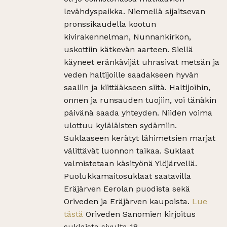
levähdyspaikka. Niemellä sijaitsevan
pronssikaudella kootun
kivirakennelman, Nunnankirkon,
uskottiin kätkevän aarteen. Siellä
käyneet eränkävijät uhrasivat metsän ja
veden haltijoille saadakseen hyvän
saaliin ja kiittääkseen siitä. Haltijoihin,
onnen ja runsauden tuojiin, voi tänäkin
päivänä saada yhteyden. Niiden voima
ulottuu kyläläisten sydämiin.
Suklaaseen kerätyt lähimetsien marjat
välittävät luonnon taikaa. Suklaat
valmistetaan käsityönä Ylöjärvellä.
Puolukkamaitosuklaat saatavilla
Eräjärven Eerolan puodista sekä
Oriveden ja Eräjärven kaupoista.
Lue
tästä
Oriveden Sanomien kirjoitus
suklaista sivulta 18.