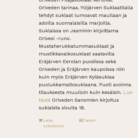
Oriveden tarinaa. Ylöjärven Suklaatilalla
tehdyt suklaat lumoavat maullaan ja
adoilla suomalaisilla marjoilla.
Suklaissa on Jasminin kirjoittama
Orivesi -runo.
Mustaherukkatummasuklaat ja
mustikkavalkosuklaat saatavilla
Eräjärven Eerolan puodissa sekä
Oriveden ja Eräjärven kaupoissa niin
kuin myös Eräjärven Kyläsuklaa
puolukkamaitosuklaana. Puoti avoinna
tilauksesta muulloin kuin kesäisin.
Lue
tästä
Oriveden Sanomien kirjoitus
suklaista sivulta 18.
Lisää
Tiedot
ostoskoriin