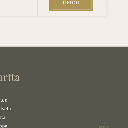
TIEDOT
artta
lut
lvelut
sta
ppa