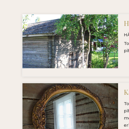
H
H
To
pi
K
To
pi
mö
er