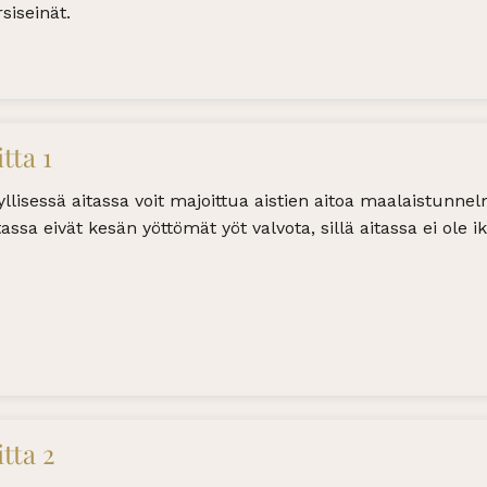
rsiseinät.
itta 1
yllisessä aitassa voit majoittua aistien aitoa maalaistunne
tassa eivät kesän yöttömät yöt valvota, sillä aitassa ei ole 
itta 2