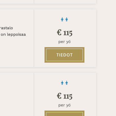
rastalo
€
115
 on leppoisaa
per yö
TIEDOT
€
115
per yö