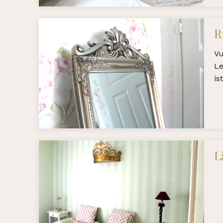
R
Vu
Le
is
L