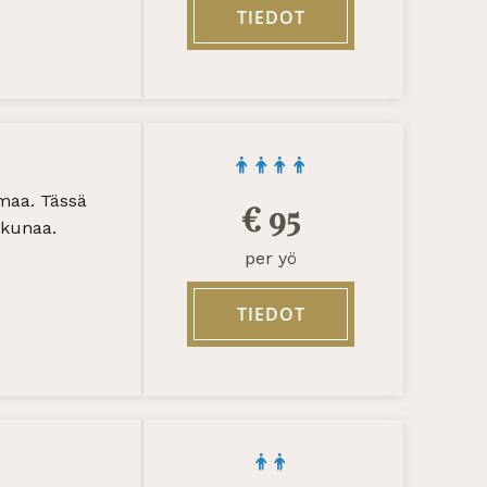
TIEDOT
lmaa. Tässä
€
95
ikkunaa.
per yö
TIEDOT