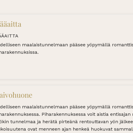
ääaitta
ÄÄAITTA
delliseen maalaistunnelmaan pääsee yöpymällä romanttisis
harakennuksissa.
aivohuone
delliseen maalaistunnelmaan pääsee yöpymällä romantti
harakennuksessa. Piharakennuksessa voit aistia entisaj
kin tunnelmaa ja herätä pirteänä rentouttavan yön jälke
ikoisuutena ovat menneen ajan henkeä huokuvat sammalee