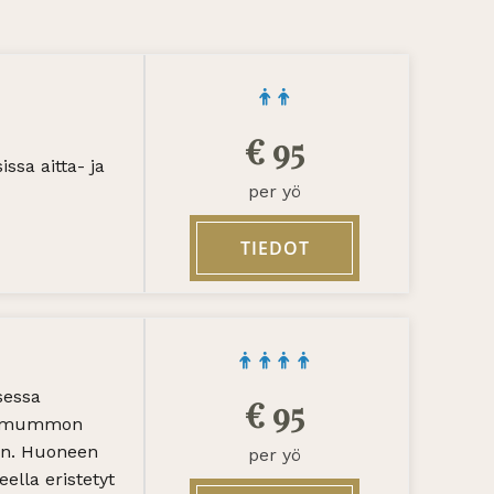
€
95
sa aitta- ja
per yö
TIEDOT
sessa
€
95
an mummon
en. Huoneen
per yö
lla eristetyt