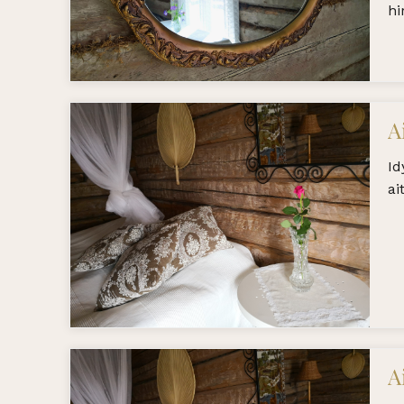
hi
A
Id
ai
A