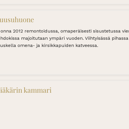
uusuhuone
onna 2012 remontoidussa, omaperäisesti sisustetussa vie
hdokissa majoitutaan ympäri vuoden. Viihtyisässä pihassa
tuskella omena- ja kirsikkapuiden katveessa.
ääkärin kammari