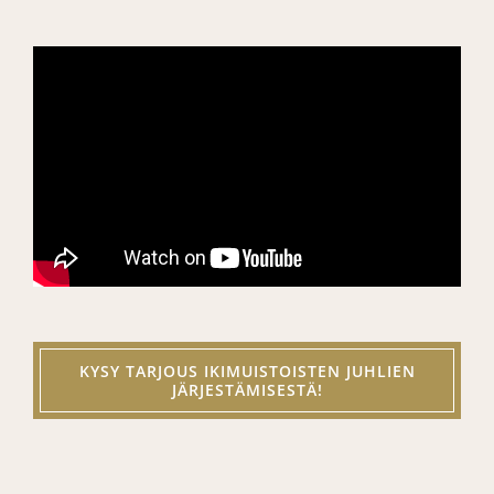
KYSY TARJOUS IKIMUISTOISTEN JUHLIEN
JÄRJESTÄMISESTÄ!