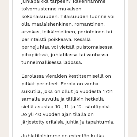
juhlapaikka tarpeen? Rakennamme
toivomustenne mukaisen
kokonaisuuden. Tilaisuuden luonne voi
olla maalaishenkinen, romanttinen,
arvokas, leikkimielinen, perinteinen tai
perinteistä poikkeava. Kesällä
perhejuhlaa voi viettää puistomaisessa
pihapiirissä, juhlatilassa tai vanhassa
tunnelmallisessa ladossa.
Eerolassa vieraiden kestitsemisellä on
pitkät perinteet. Eerola on vanha
sukutila, joka on ollut jo vuodesta 1721
samalla suvulla ja tälläkin hetkellä
siellä asustaa 10., 11. ja 12. isäntäpolvi.
Jo yli 40 vuoden ajan tilalla on
järjestetty erilaisia juhlia ja tapahtumia.
Juhlatiloihimme on esteetön kulku.