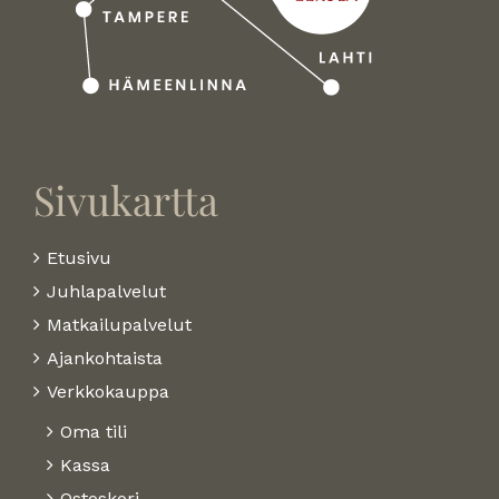
Sivukartta
Etusivu
Juhlapalvelut
Matkailupalvelut
Ajankohtaista
Verkkokauppa
Oma tili
Kassa
Ostoskori